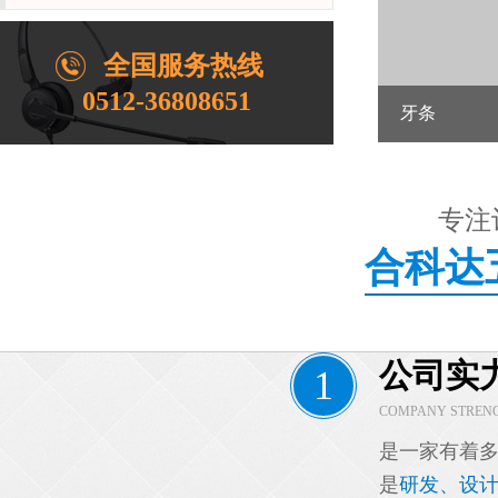
全国服务热线
0512-36808651
牙条
专注
合科达
公司实
1
COMPANY STREN
是一家有着
是
研发、设