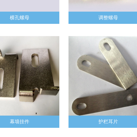
横孔螺母
调整螺母
幕墙挂件
护栏耳片