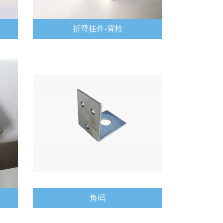
折弯挂件-背栓
角码