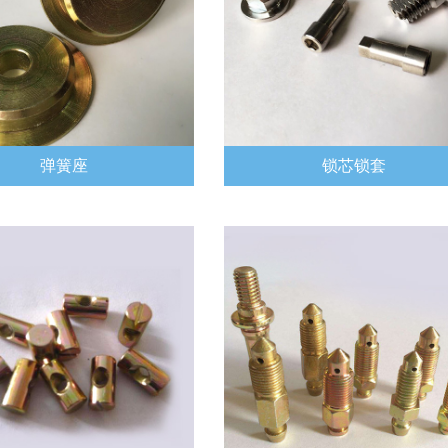
弹簧座
锁芯锁套