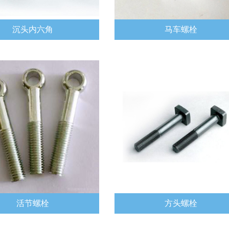
沉头内六角
马车螺栓
活节螺栓
方头螺栓